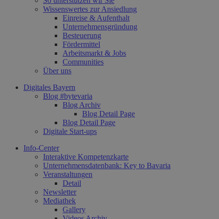
So unterstützen wir Sie
Wissenswertes zur Ansiedlung
Einreise & Aufenthalt
Unternehmensgründung
Besteuerung
Fördermittel
Arbeitsmarkt & Jobs
Communities
Über uns
Digitales Bayern
Blog #bytevaria
Blog Archiv
Blog Detail Page
Blog Detail Page
Digitale Start-ups
Info-Center
Interaktive Kompetenzkarte
Unternehmensdatenbank: Key to Bavaria
Veranstaltungen
Detail
Newsletter
Mediathek
Gallery
Videos Archiv