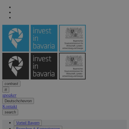
Seitennavigation
arrow
Seitennavigation
arrow
Hauptinhalt
arrow
Fußzeile
arrow
contrast
tt
speaker
Deutsch
chevron
Kontakt
search
Vorteil Bayern
Branchen & Kompetenzen