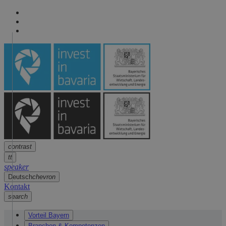
Seitennavigation
arrow
Seitennavigation
arrow
Hauptinhalt
arrow
Fußzeile
arrow
contrast
tt
speaker
Deutsch
chevron
Kontakt
search
Vorteil Bayern
Branchen & Kompetenzen