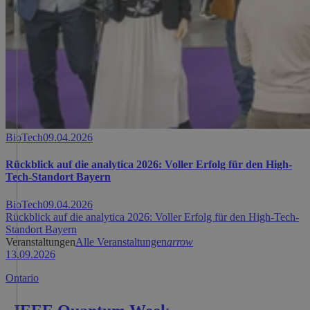
BioTech
09.04.2026
Rückblick auf die analytica 2026: Voller Erfolg für den High-
Tech-Standort Bayern
BioTech
09.04.2026
Rückblick auf die analytica 2026: Voller Erfolg für den High-Tech-
Standort Bayern
Veranstaltungen
Alle Veranstaltungen
arrow
13.09.2026
Ontario