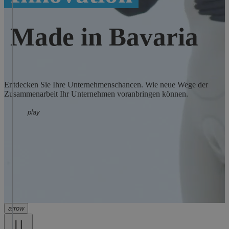
Made in Bavaria
Entdecken Sie Ihre Unternehmenschancen. Wie neue Wege der
I
Zusammenarbeit Ihr Unternehmen voranbringen können.
n
W
play
Video anschauen
I
Entdecken Sie Ihre Unternehmenschancen. Wie neue Wege der
n
Zusammenarbeit Ihr Unternehmen voranbringen können.
W
arrow