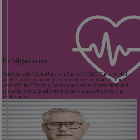
Erfolgsstories
Was begeistert Unternehmen an Bayern? Welche Faktoren sind
wichtig, um sich an einem neuen Standort zu entwickeln und dort
wohlzufühlen? Frisch in Bayern angesiedelte Unternehmen und
erfolgreiche Traditionsfirmen berichten in Interviews über ihre
Erfahrungen.
Fin- & InsurTech
Bayern ist ein lebendiges Epizentrum für Cross-Industry-Innovation
in Fin- & InsurTech. Erfahren Sie, wie Acceleratoren, Events und
öffentliche Institutionen dazu beitragen, ein blühendes Ökosystem