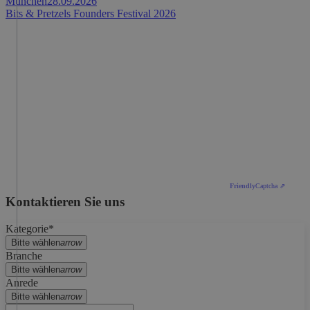
München
28.09.2026
Bits & Pretzels Founders Festival 2026
Friendly
Captcha ⇗
Kontaktieren Sie uns
Kategorie*
Bitte wählen
arrow
Branche
Bitte wählen
arrow
Anrede
Bitte wählen
arrow