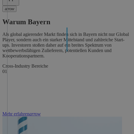
arrow
Warum Bayern
Als global agierender Markt finden sich in Bayern nicht nur Global
Player, sondern auch ein starker Mittelstand und zahlreiche Start-
ups. Investoren stoßen daher auf ein breites Spektrum von
wettbewerbsfähigen Zulieferern, potentiellen Kunden und
Kooperationspartnern.
Cross-Industry Bereiche
W
01
0
Mehr erfahren
arrow
G