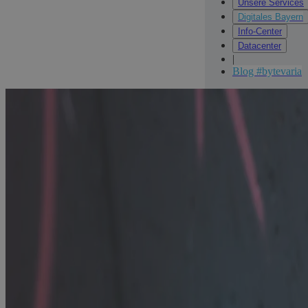
Unsere Services
Digitales Bayern
Info-Center
Datacenter
|
Blog #bytevaria