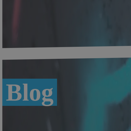
Startseite
-
Digitales Bayern
-
Blog #bytevaria
Blog
Übersicht
München
Digitalwirtschaft
Standortfakt