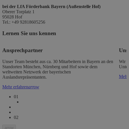
bei der LfA Förderbank Bayern (Außenstelle Hof)
Oberer Torplatz 1
95028 Hof
Tel.: +49 92818605256
Lernen Sie uns kennen
Ansprechpartner
Unse
Unser Team besteht aus ca. 30 Mitarbeitern in Bayern an den
Wir s
Standorten München, Nürnberg und Hof sowie dem
Unter
weltweiten Netzwerk der bayerischen
Mehr 
Auslandsrepräsentanten.
Mehr erfahren
arrow
0
1
0
2
arrow