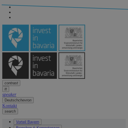
Seitennavigation
arrow
Seitennavigation
arrow
Hauptinhalt
arrow
Fußzeile
arrow
contrast
tt
speaker
Deutsch
chevron
Kontakt
search
Vorteil Bayern
Branchen & Kompetenzen