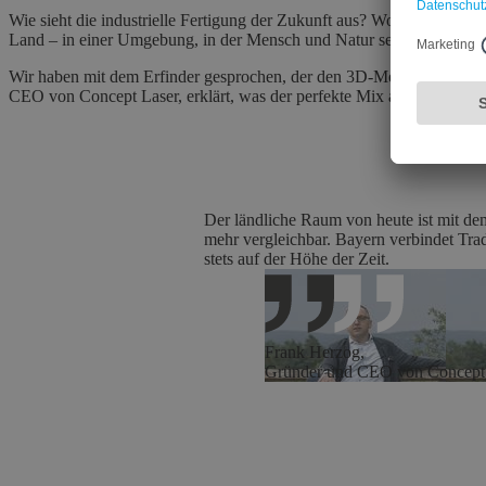
Wie sieht die industrielle Fertigung der Zukunft aus? Wo können sic
Land – in einer Umgebung, in der Mensch und Natur seit jeher Kraft
Wir haben mit dem Erfinder gesprochen, der den 3D-Metalldruck zur 
CEO von Concept Laser, erklärt, was der perfekte Mix aus Innovationsg
Der ländliche Raum von heute ist mit de
mehr vergleichbar. Bayern verbindet Tra
stets auf der Höhe der Zeit.
Frank Herzog
,
Gründer und CEO von Concept L