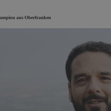
 Raum
hampion aus Oberfranken
röffnet