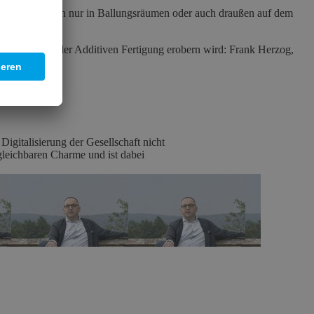
Hochtechnologien nur in Ballungsräumen oder auch draußen auf dem
ukunftsmarkt der Additiven Fertigung erobern wird: Frank Herzog,
deutet.
igitalisierung der Gesellschaft nicht
gleichbaren Charme und ist dabei