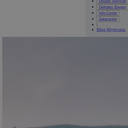
Unsere Services
Digitales Bayern
Info-Center
Datacenter
|
Blog #bytevaria