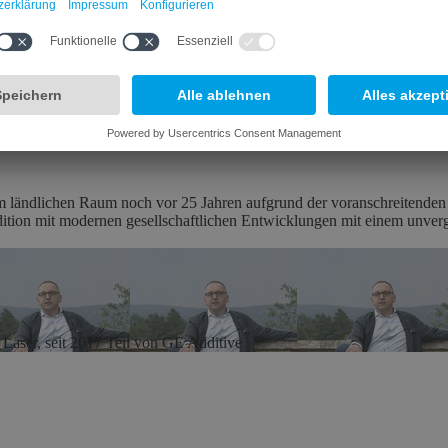
h Ideen entfalten, Erfinder treffen, Kompetenzen bündeln? Entstehen 
 für Neues tanken?
Marktreife entwickelt hat – und gemeinsam mit General Electric den Z
eist, Wirtschaftskraft und Lebensqualität für ihn und seine Partner be
m ländlichen Raum noch vor 25 Jahren aufgrund der voranschreitenden D
dition mit modernen gesellschaftlichen Entwicklungen mit einem unver
aser, seit 2017 Teil von GE Additive