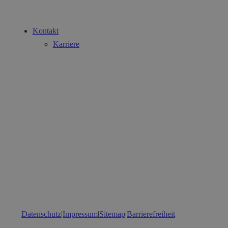
Kontakt
Karriere
Datenschutz
|
Impressum
|
Sitemap
|
Barrierefreiheit