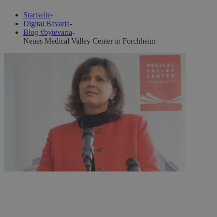
Startseite
-
Digital Bavaria
-
Blog #bytevaria
-
Neues Medical Valley Center in Forchheim