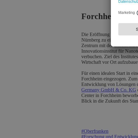
Forchheim als 
Die Eröffnung des Zentrum u
Nürnberg zu einem bedeutende
Zentrum mit der unmittelbare
Innovationsinstitut für Nan
verbuchen. Ziel des Institute
Wirtschaft vor Ort aufzubauen
Für einen idealen Start in e
Forchheim eingezogen. Zum B
Entwicklung von Lösungen d
Germany GmbH & Co. KG
Center in Forchheim beworbe
Blick in die Zukunft des Sta
#
Oberfranken
#
Forschung und Entwicklun