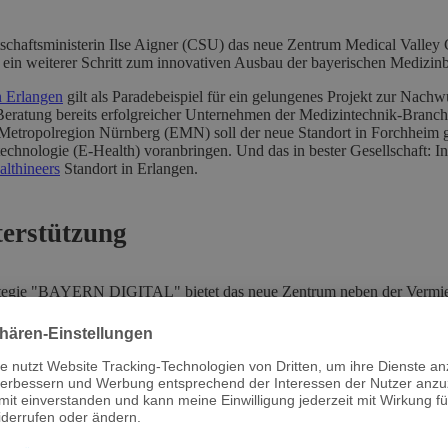
tschaftsministerin Ilse Aigner (CSU) das neue Zentrum Medical Valley
 ein weiterer Schritt zum innovativen Ausbau der bayerischen Medizin
n Erlangen
gilt als Paradebeispiel für ein gelungenes Projekt zur Nach
Beratung bereits erfolgreicher Unternehmen der Medizintechnik-Branche
Metropolregion Nürnberg (EMN) soll der neue Standort in Forchheim ge
echnologie (E-Health) voranbringen. Und das in bester Gesellschaft: I
lthineers
Standort in Erlangen.
erstützung
tegie "BAYERN DIGITAL" bietet das neue Zentrum neben der Vermie
ungsangeboten sowie eine umfassende Beratung für Start-ups, KMUs un
sanstalten, Hochschulen und weiteren Firmen ist ebenfalls essentieller 
Verein
Medical Valley Europäische Metropolregion Nürnberg (EMN)
. 
seit 2007 um die Akquise von Fördermitteln, die Identifizierung und Ver
sanalyse. Unterstützung erfährt der Verein unter anderem von Siemens 
altungen, dem Universitätsklinikum Erlangen sowie den Städten Erlange