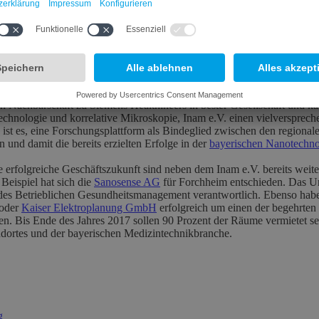
Leuchtturm der Healthcare-Branche
ntermauert den Anspruch des Standortes Forchheim, als Teil der Euro
n Wirtschaftsfaktor in den Bereichen Medizin und Digitalisierung zu 
n Nachbarschaft zu Siemens Healthineers in bester Gesellschaft und k
otechnologie und korrelative Mikroskopie, Inam e.V. einen vielverspre
s ist es, eine Forschungsplattform als Bindeglied zwischen den regional
 und damit die bereits erzielten Erfolge in der
bayerischen Nanotechno
ine erfolgreiche Geschäftszukunft sind neben dem Inam e.V. bereits wei
eispiel hat sich die
Sanosense AG
für Forchheim entschieden. Das Un
es Betrieblichen Gesundheitsmanagement verantwortlich. Ebenso hab
oder
Kaiser Elektroplanung GmbH
erfolgreich um einen der begehrten
n. Bis Ende des Jahres 2017 sollen 90 Prozent der Räume vermietet sei
ndortes und der bayerischen Medizintechnikbranche.
g