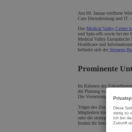
Am 09. Januar eröffnete Wir
Care Dienstleistung und IT –
Das
Medical Valley Center i
und Spin-offs sowie bei der 
Medical Valley Europäische 
Healthcare und Informationst
befindet sich der
Siemens Hea
Prominente Unt
Im Rahmen der Zukunftsstra
die Planung von Dienstleist
Die Vernetzung mit Forschung
Träger des Zentrums ist der 
Mitgliedern kümmert er sich 
oder die strategische Bedarf
Institut für Integrierte Sch