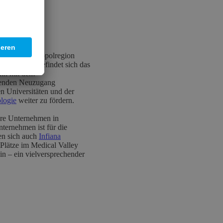
päischen Metropolregion
werden. So befindet sich das
ann mit dem
chenden Neuzugang
en Universitäten und der
logie
weiter zu fördern.
tere Unternehmen in
ternehmen ist für die
en sich auch
Infiana
 Plätze im Medical Valley
n – ein vielversprechender