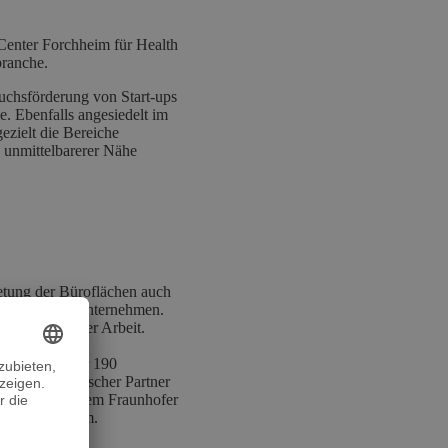
 Center Forchheim für Health
branche.
wuchsförderung von Start-ups
. Ebenfalls angesiedelt im
zielt die Bereiche
n unmittelbarerer Nähe
tung der Büroflächen auch
d etablierte Unternehmen.
Bestandteil der Arbeit.
Mit seinen über 190
mittlung klinischer Partner
Healthineers, dem Fraunhofer
n und Forchheim.