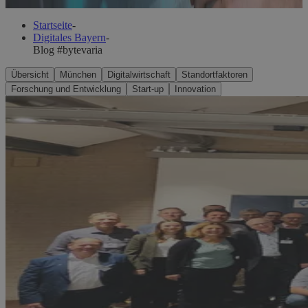
Startseite
-
Digitales Bayern
-
Blog #bytevaria
Übersicht
München
Digitalwirtschaft
Standortfaktoren
Forschung und Entwicklung
Start-up
Innovation