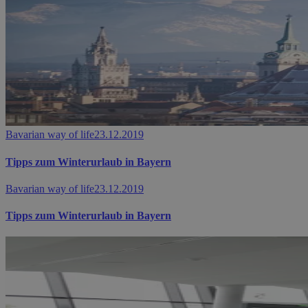
Bavarian way of life
23.12.2019
Tipps zum Winterurlaub in Bayern
Bavarian way of life
23.12.2019
Tipps zum Winterurlaub in Bayern