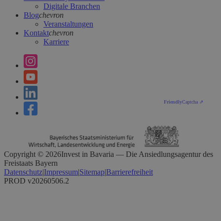
Digitale Branchen
Blog
chevron
Veranstaltungen
Kontakt
chevron
Karriere
Friendly
Captcha ⇗
Copyright ©
2026
Invest in Bavaria — Die Ansiedlungsagentur des
Freistaats Bayern
Datenschutz
|
Impressum
|
Sitemap
|
Barrierefreiheit
PROD v20260506.2