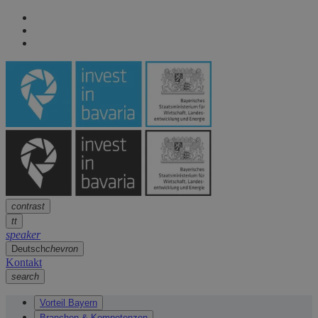
Seitennavigation
arrow
Seitennavigation
arrow
Hauptinhalt
arrow
Fußzeile
arrow
contrast
tt
speaker
Deutsch
chevron
Kontakt
search
Vorteil Bayern
Branchen & Kompetenzen