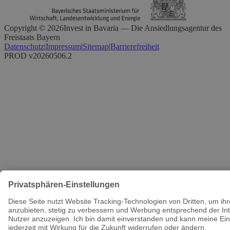
Copyright ©
2026
Invest in Bavaria — Die Ansiedlungsagentur des
Freistaats Bayern
Datenschutz
|
Impressum
|
Sitemap
|
Barrierefreiheit
PROD v20260506.2