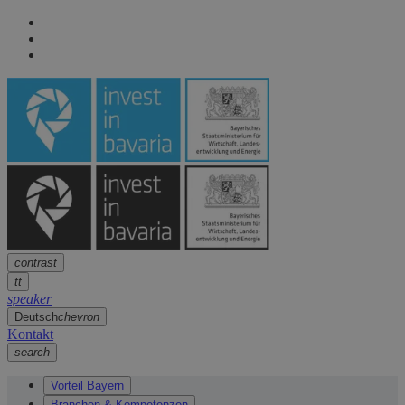
Seitennavigation
arrow
Seitennavigation
arrow
Hauptinhalt
arrow
Fußzeile
arrow
contrast
tt
speaker
Deutsch
chevron
Kontakt
search
Vorteil Bayern
Branchen & Kompetenzen