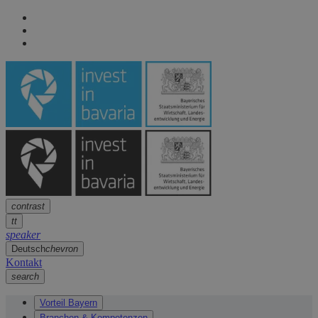
Seitennavigation
arrow
Seitennavigation
arrow
Hauptinhalt
arrow
Fußzeile
arrow
contrast
tt
speaker
Deutsch
chevron
Kontakt
search
Vorteil Bayern
Branchen & Kompetenzen