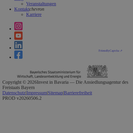
Veranstaltungen
Kontakt
chevron
Karriere
Friendly
Captcha ⇗
Copyright ©
2026
Invest in Bavaria — Die Ansiedlungsagentur des
Freistaats Bayern
Datenschutz
|
Impressum
|
Sitemap
|
Barrierefreiheit
PROD v20260506.2