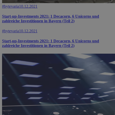
#bytevaria
10.12.2021
Start-up-Investments 2021: 1 Decacorn, 6 Unicorns und
zahlreiche Investitionen in Bayern (Teil 2)
#bytevaria
10.12.2021
Start-up-Investments 2021: 1 Decacorn, 6 Unicorns und
zahlreiche Investitionen in Bayern (Teil 2)