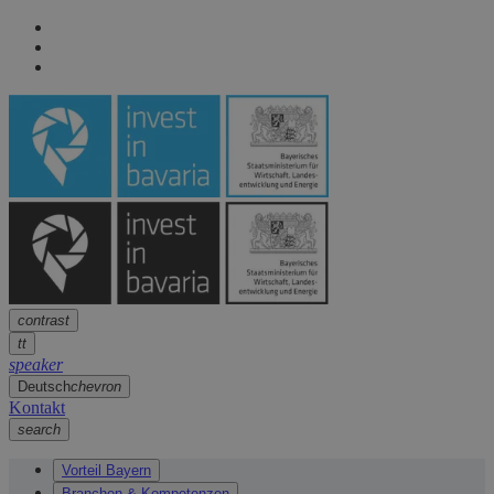
Seitennavigation
arrow
Seitennavigation
arrow
Hauptinhalt
arrow
Fußzeile
arrow
contrast
tt
speaker
Deutsch
chevron
Kontakt
search
Vorteil Bayern
Branchen & Kompetenzen