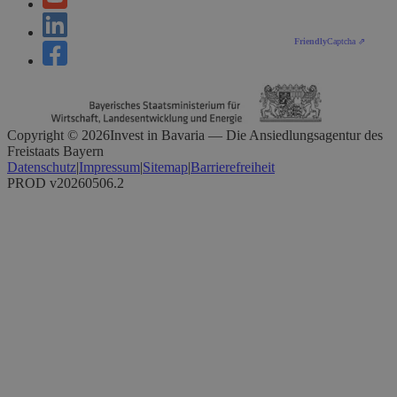
Friendly
Captcha ⇗
Copyright ©
2026
Invest in Bavaria — Die Ansiedlungsagentur des
Freistaats Bayern
Datenschutz
|
Impressum
|
Sitemap
|
Barrierefreiheit
PROD v20260506.2