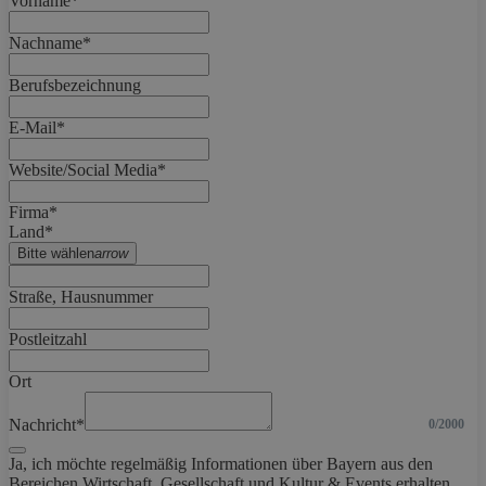
Vorname*
Nachname*
Berufsbezeichnung
E-Mail*
Website/Social Media*
Firma*
Land*
Bitte wählen
arrow
Straße, Hausnummer
Postleitzahl
Ort
Nachricht*
0/2000
Ja, ich möchte regelmäßig Informationen über Bayern aus den
Bereichen Wirtschaft, Gesellschaft und Kultur & Events erhalten.