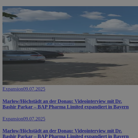
Expansion
09.07.2025
Marlow/Höchstädt an der Donau: Videointerview mit Dr.
Bashir Parkar – BAP Pharma Limited expandiert in Bayern
Expansion
09.07.2025
Marlow/Höchstädt an der Donau: Videointerview mit Dr.
Bashir Parkar – BAP Pharma Limited expandiert in Bayern