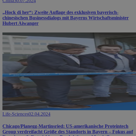
China
30.07.2024
„Hock di her“: Zweite Auflage des exklusiven bayerisch-
chinesischen Businessdialogs mit Bayerns Wirtschaftsminister
Hubert Aiwanger
Life-Sciences
02.04.2024
Chicago/Planegg-Martinsried: US-amerikanische Proteintech
Group verdreifacht Größe des Standorts in Bayern – Fokus auf