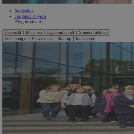
Startseite
-
Digitales Bayern
-
Blog #bytevaria
Übersicht
München
Digitalwirtschaft
Standortfaktoren
Forschung und Entwicklung
Start-up
Innovation