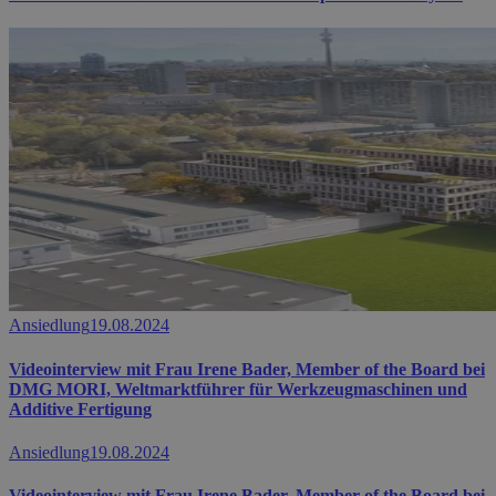
Ansiedlung
19.08.2024
Videointerview mit Frau Irene Bader, Member of the Board bei
DMG MORI, Weltmarktführer für Werkzeugmaschinen und
Additive Fertigung
Ansiedlung
19.08.2024
Videointerview mit Frau Irene Bader, Member of the Board bei