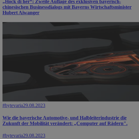
„Hock di her“: Zweite Auflage des exklusiven bayerisch-
chinesischen Businessdialogs mit Bayerns Wirtschaftsminister
Hubert Aiwanger
#bytevaria
29.08.2023
Wie die bayerische Automotive- und Halbleiterindustrie die
Zukunft der Mobilität verändert: „Computer auf Rädern".
#bytevaria
29.08.2023