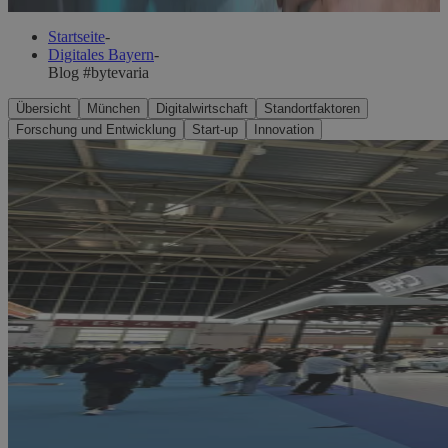
Startseite
-
Digitales Bayern
-
Blog #bytevaria
Übersicht
München
Digitalwirtschaft
Standortfaktoren
Forschung und Entwicklung
Start-up
Innovation