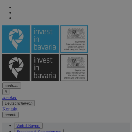
Seitennavigation
arrow
Seitennavigation
arrow
Hauptinhalt
arrow
Fußzeile
arrow
contrast
tt
speaker
Deutsch
chevron
Kontakt
search
Vorteil Bayern
Branchen & Kompetenzen