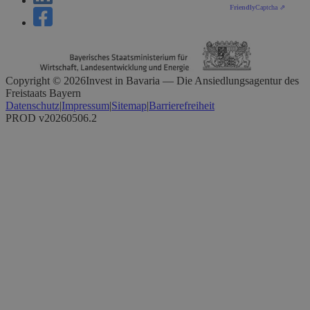
Friendly
Captcha ⇗
Copyright ©
2026
Invest in Bavaria — Die Ansiedlungsagentur des
Freistaats Bayern
Datenschutz
|
Impressum
|
Sitemap
|
Barrierefreiheit
PROD v20260506.2