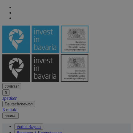
Seitennavigation
arrow
Seitennavigation
arrow
Hauptinhalt
arrow
Fußzeile
arrow
contrast
tt
speaker
Deutsch
chevron
Kontakt
search
Vorteil Bayern
Branchen & Kompetenzen