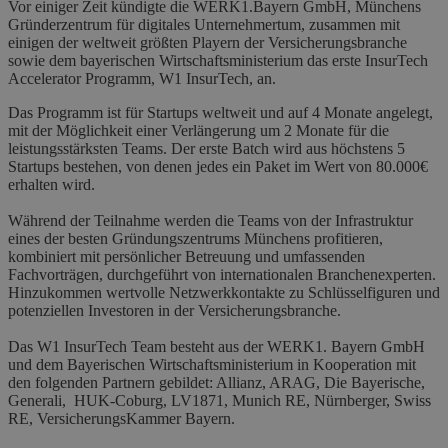
Vor einiger Zeit kündigte die WERK1.Bayern GmbH, Münchens
Gründerzentrum für digitales Unternehmertum, zusammen mit
einigen der weltweit größten Playern der Versicherungsbranche
sowie dem bayerischen Wirtschaftsministerium das erste InsurTech
Accelerator Programm, W1 InsurTech, an.
Das Programm ist für Startups weltweit und auf 4 Monate angelegt,
mit der Möglichkeit einer Verlängerung um 2 Monate für die
leistungsstärksten Teams. Der erste Batch wird aus höchstens 5
Startups bestehen, von denen jedes ein Paket im Wert von 80.000€
erhalten wird.
Während der Teilnahme werden die Teams von der Infrastruktur
eines der besten Gründungszentrums Münchens profitieren,
kombiniert mit persönlicher Betreuung und umfassenden
Fachvorträgen, durchgeführt von internationalen Branchenexperten.
Hinzukommen wertvolle Netzwerkkontakte zu Schlüsselfiguren und
potenziellen Investoren in der Versicherungsbranche.
Das W1 InsurTech Team besteht aus der WERK1. Bayern GmbH
und dem Bayerischen Wirtschaftsministerium in Kooperation mit
den folgenden Partnern gebildet: Allianz, ARAG, Die Bayerische,
Generali, HUK-Coburg, LV1871, Munich RE, Nürnberger, Swiss
RE, VersicherungsKammer Bayern.