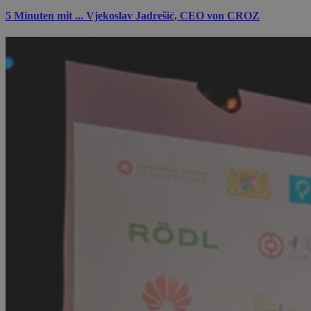
5 Minuten mit ... Vjekoslav Jadrešić, CEO von CROZ