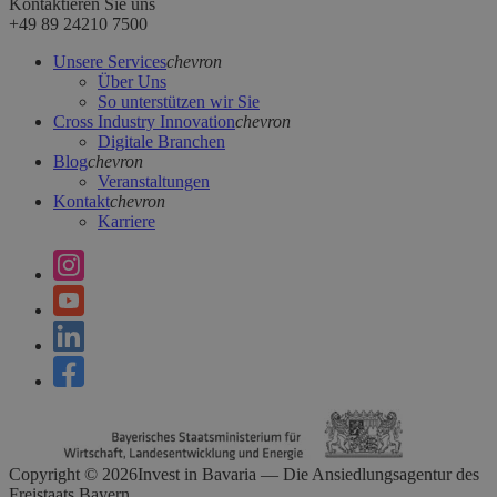
Kontaktieren Sie uns
+49 89 24210 7500
Unsere Services
chevron
Über Uns
So unterstützen wir Sie
Cross Industry Innovation
chevron
Digitale Branchen
Blog
chevron
Veranstaltungen
Kontakt
chevron
Karriere
Copyright ©
2026
Invest in Bavaria — Die Ansiedlungsagentur des
Freistaats Bayern