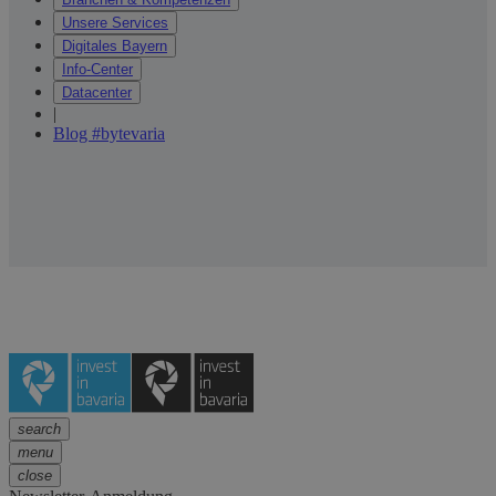
Unsere Services
Digitales Bayern
Info-Center
Datacenter
|
Blog #bytevaria
search
menu
close