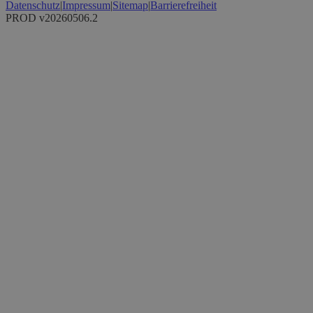
Datenschutz
|
Impressum
|
Sitemap
|
Barrierefreiheit
PROD v20260506.2