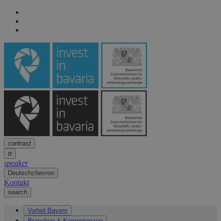
Seitennavigation
arrow
Seitennavigation
arrow
Hauptinhalt
arrow
Fußzeile
arrow
contrast
tt
speaker
Deutsch
chevron
Kontakt
search
Vorteil Bayern
Branchen & Kompetenzen