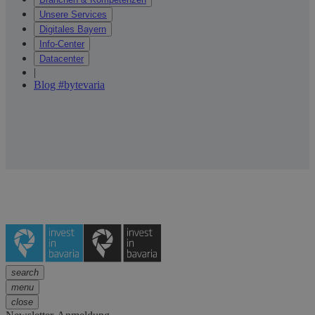
Unsere Services
Digitales Bayern
Info-Center
Datacenter
|
Blog #bytevaria
search
menu
close