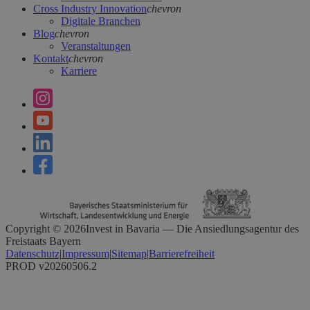
Cross Industry Innovation
chevron
Digitale Branchen
Blog
chevron
Veranstaltungen
Kontakt
chevron
Karriere
Copyright ©
2026
Invest in Bavaria — Die Ansiedlungsagentur des
Freistaats Bayern
Datenschutz
|
Impressum
|
Sitemap
|
Barrierefreiheit
PROD v20260506.2