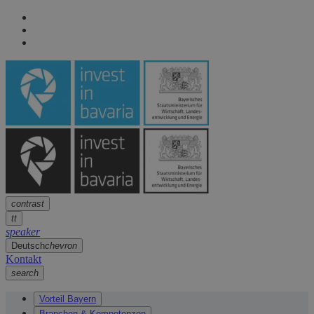
Seitennavigation
arrow
Seitennavigation
arrow
Hauptinhalt
arrow
Fußzeile
arrow
contrast
tt
speaker
Deutsch
chevron
Kontakt
search
Vorteil Bayern
Branchen & Kompetenzen