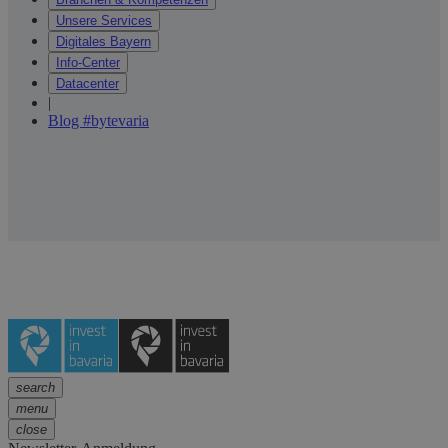
Unsere Services
Digitales Bayern
Info-Center
Datacenter
|
Blog #bytevaria
search
menu
close