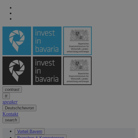
Seitennavigation
arrow
Seitennavigation
arrow
Hauptinhalt
arrow
Fußzeile
arrow
contrast
tt
speaker
Deutsch
chevron
Kontakt
search
Vorteil Bayern
Branchen & Kompetenzen