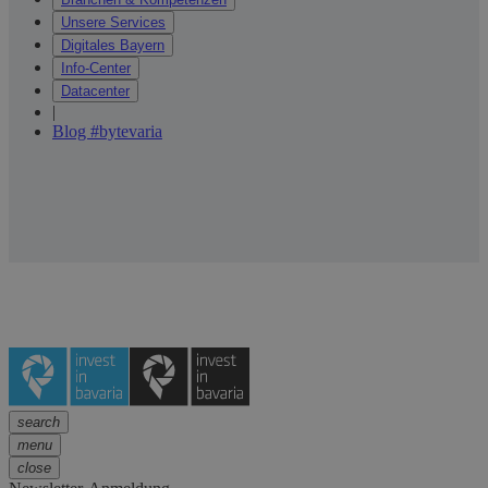
Unsere Services
Digitales Bayern
Info-Center
Datacenter
|
Blog #bytevaria
search
menu
close