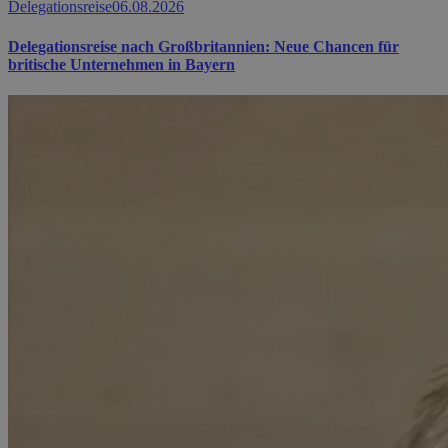
Delegationsreise
06.08.2026
Delegationsreise nach Großbritannien: Neue Chancen für
britische Unternehmen in Bayern