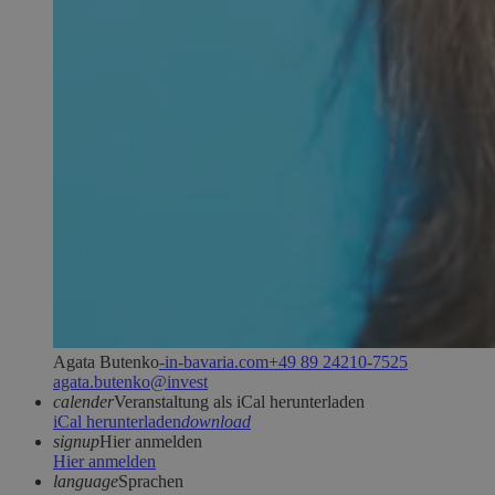
Agata Butenko
moc.airavab-ni-
5257-01242 98 94+
tsevni@oknetub.ataga
calender
Veranstaltung als iCal herunterladen
iCal herunterladen
download
signup
Hier anmelden
Hier anmelden
language
Sprachen