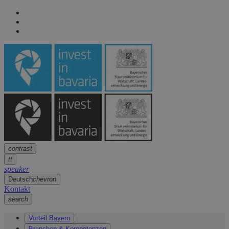
Seitennavigation
arrow
Seitennavigation
arrow
Hauptinhalt
arrow
Fußzeile
arrow
contrast
tt
speaker
Deutsch
chevron
Kontakt
search
Vorteil Bayern
Branchen & Kompetenzen