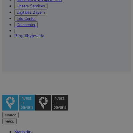
Unsere Services
Digitales Bayern
Info-Center
Datacenter
|
Blog #bytevaria
search
menu
Startseite
-