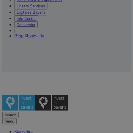
Unsere Services
Digitales Bayern
Info-Center
Datacenter
|
Blog #bytevaria
search
menu
Startseite
-