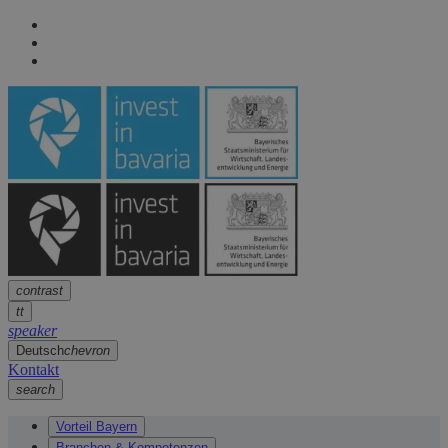
Seitennavigation
arrow
Seitennavigation
arrow
Hauptinhalt
arrow
Fußzeile
arrow
contrast
tt
speaker
Deutsch
chevron
Kontakt
search
Vorteil Bayern
Branchen & Kompetenzen