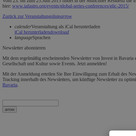
Vom 23. bis zum 25.Juni 2015 findet in der Münchner Residenz die i
hier:
www.iafastro.org/events/global-series-conferences/glic-2015/
Zurück zur Veranstaltungsliste
arrow
calender
Veranstaltung als iCal herunterladen
iCal herunterladen
download
language
Sprachen
Newsletter abonnieren
Mit dem regelmäßig erscheinenden Newsletter von Invest in Bavaria e
Gesellschaft und Kultur sowie Events. Jetzt anmelden!
Mit der Anmeldung erteilen Sie Ihre Einwilligung zum Erhalt des Newsl
Tracking innerhalb des Newsletters, um künftige Newsletter zu optimi
Bavaria
.
arrow