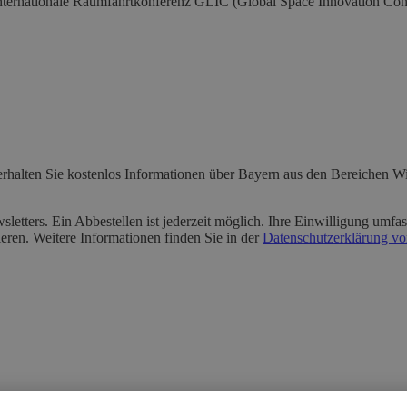
nternationale Raumfahrtkonferenz GLIC (Global Space Innovation Confer
rhalten Sie kostenlos Informationen über Bayern aus den Bereichen Wir
etters. Ein Abbestellen ist jederzeit möglich. Ihre Einwilligung umfas
eren. Weitere Informationen finden Sie in der
Datenschutzerklärung von