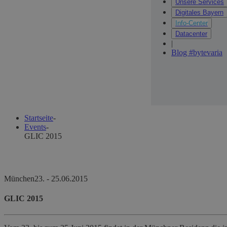
Unsere Services
Digitales Bayern
Info-Center
Datacenter
|
Blog #bytevaria
Startseite
-
Events
-
GLIC 2015
München
23.
-
25.06.2015
GLIC 2015