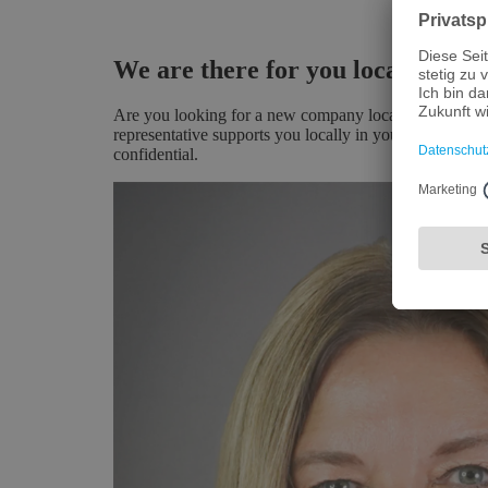
We are there for you locally, wo
Are you looking for a new company location? We provid
representative supports you locally in your national la
confidential.