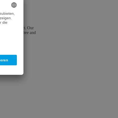
estment project. Our
Our service is free and