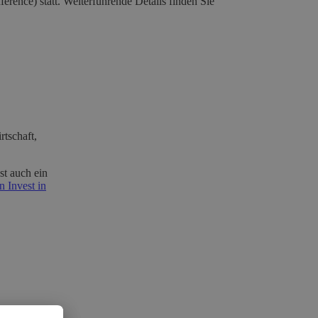
ence) statt. Weiterführende Details finden Sie
tschaft,
st auch ein
 Invest in