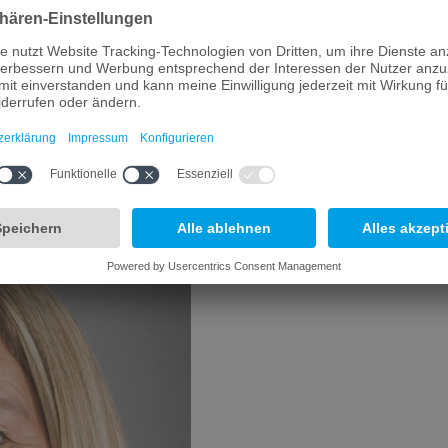
rldwide
e you with all the important information and top support for your inv
nguage. In addition, our contact in Bavaria is happy to advise you, too. 