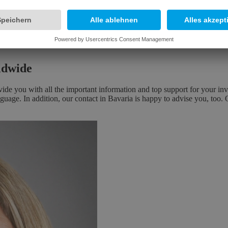
rldwide
e you with all the important information and top support for your inv
nguage. In addition, our contact in Bavaria is happy to advise you, too. 