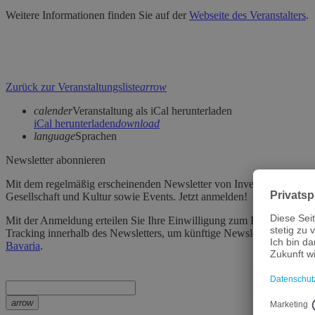
Weitere Informationen finden Sie auf der
Webseite des Veranstalters
.
Zurück zur Veranstaltungsliste
arrow
calender
Veranstaltung als iCal herunterladen
iCal herunterladen
download
language
Sprachen
Newsletter abonnieren
Mit dem regelmäßig erscheinenden Newsletter von Invest in Bavaria e
Gesellschaft und Kultur sowie Events. Jetzt anmelden!
Mit der Anmeldung erteilen Sie Ihre Einwilligung zum Erhalt des Newsl
Tracking innerhalb des Newsletters, um künftige Newsletter zu optimi
Bavaria
.
arrow