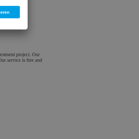
estment project. Our
Our service is free and