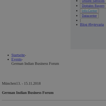
Unsere Services
Digitales Bayern
Info-Center
Datacenter
|
Blog #bytevaria
Startseite
-
Events
-
German Indian Business Forum
München
13.
-
15.11.2018
German Indian Business Forum