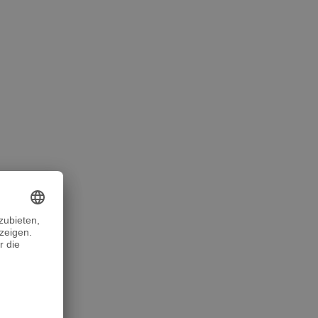
tschaft,
st auch ein
 Invest in