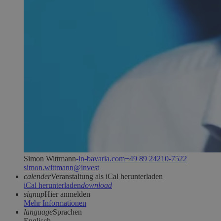
Simon Wittmann
moc.airavab-ni-
2257-01242 98 94+
tsevni@nnamttiw.nomis
calender
Veranstaltung als iCal herunterladen
iCal herunterladen
download
signup
Hier anmelden
Mehr Informationen
language
Sprachen
Englisch