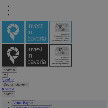
Seitennavigation
arrow
Seitennavigation
arrow
Hauptinhalt
arrow
Fußzeile
arrow
contrast
tt
speaker
Deutsch
chevron
Kontakt
search
Vorteil Bayern
Branchen & Kompetenzen