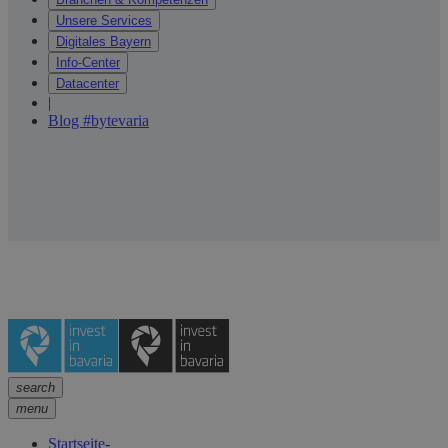
Unsere Services
Digitales Bayern
Info-Center
Datacenter
|
Blog #bytevaria
search
menu
Startseite
-