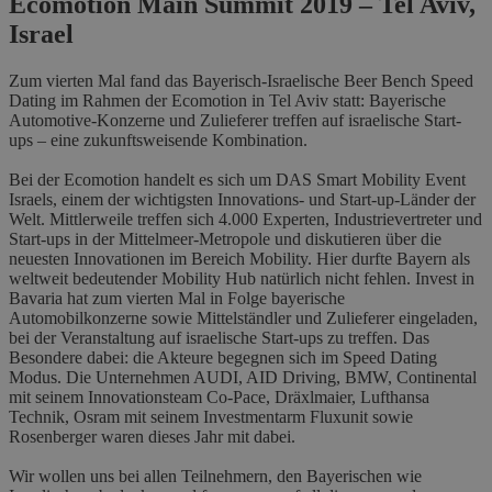
Ecomotion Main Summit 2019 – Tel Aviv,
Israel
Zum vierten Mal fand das Bayerisch-Israelische Beer Bench Speed
Dating im Rahmen der Ecomotion in Tel Aviv statt: Bayerische
Automotive-Konzerne und Zulieferer treffen auf israelische Start-
ups – eine zukunftsweisende Kombination.
Bei der Ecomotion handelt es sich um DAS Smart Mobility Event
Israels, einem der wichtigsten Innovations- und Start-up-Länder der
Welt. Mittlerweile treffen sich 4.000 Experten, Industrievertreter und
Start-ups in der Mittelmeer-Metropole und diskutieren über die
neuesten Innovationen im Bereich Mobility. Hier durfte Bayern als
weltweit bedeutender Mobility Hub natürlich nicht fehlen. Invest in
Bavaria hat zum vierten Mal in Folge bayerische
Automobilkonzerne sowie Mittelständler und Zulieferer eingeladen,
bei der Veranstaltung auf israelische Start-ups zu treffen. Das
Besondere dabei: die Akteure begegnen sich im Speed Dating
Modus. Die Unternehmen AUDI, AID Driving, BMW, Continental
mit seinem Innovationsteam Co-Pace, Dräxlmaier, Lufthansa
Technik, Osram mit seinem Investmentarm Fluxunit sowie
Rosenberger waren dieses Jahr mit dabei.
Wir wollen uns bei allen Teilnehmern, den Bayerischen wie