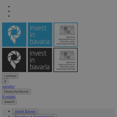
Seitennavigation
arrow
Seitennavigation
arrow
Hauptinhalt
arrow
Fußzeile
arrow
contrast
tt
speaker
Deutsch
chevron
Kontakt
search
Vorteil Bayern
Branchen & Kompetenzen